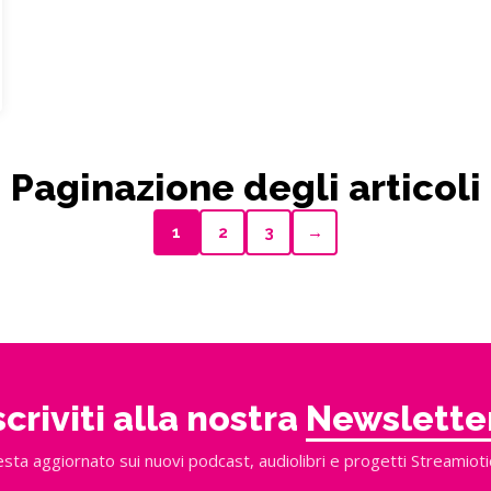
Paginazione degli articoli
1
2
3
→
scriviti alla nostra
Newslette
sta aggiornato sui nuovi podcast, audiolibri e progetti Streamioti