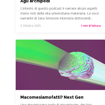
Agli archipodi
L’intento di questo podcast è narrare alcuni aspetti
meno noti della vita universitaria materana. La voce
narrante di Sara Simeone intervista dottorandi…
3 Ottobre 2025
1 min di lettura
Macomesiamofatti? Next Gen
Una giovanissima parla di giovanissimi, dei loro