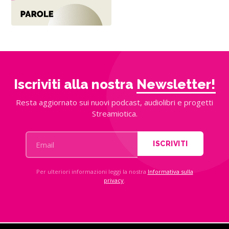
Iscriviti alla nostra
Newsletter!
Resta aggiornato sui nuovi podcast, audiolibri e progetti
Streamiotica.
ISCRIVITI
Per ulteriori informazioni leggi la nostra
Informativa sulla
privacy
.