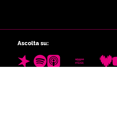
Ascolta su:
Spreaker
Spotify
Apple Podcast
Amazon Music
Deezer
Y
I