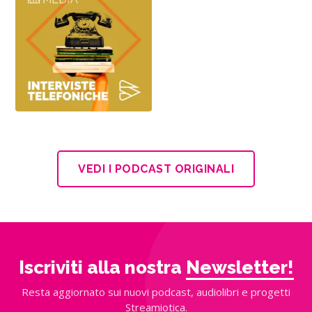
VEDI I PODCAST ORIGINALI
Iscriviti alla nostra
Newsletter!
Resta aggiornato sui nuovi podcast, audiolibri e progetti
Streamiotica.