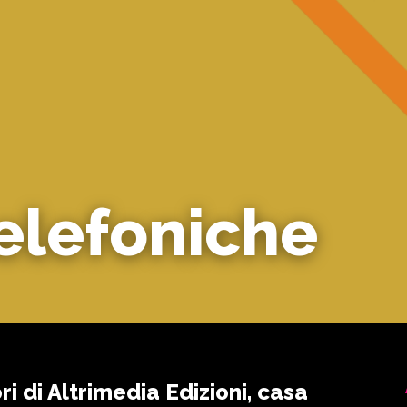
telefoniche
ori di Altrimedia Edizioni, casa