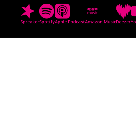
Spreaker
Spotify
Apple Podcast
Amazon Music
Deezer
Y
I
Re