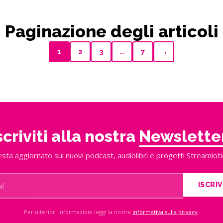
Paginazione degli articoli
1
2
3
…
7
→
scriviti alla nostra
Newslette
sta aggiornato sui nuovi podcast, audiolibri e progetti Streamioti
ISCRIV
Per ulteriori informazioni leggi la nostra
Informativa sulla privacy
.