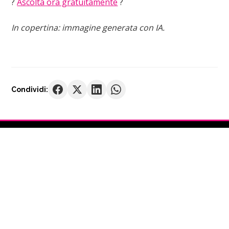
?
Ascolta ora gratuitamente
?
In copertina: immagine generata con IA.
Condividi:
← PRECEDENTE
La nuova mafia e la sfida dei giovani: cosa
possiamo fare oggi?
SUCCESSIVO →
Lettere mai spedite: le parole dei padri
che non sono mai state dette