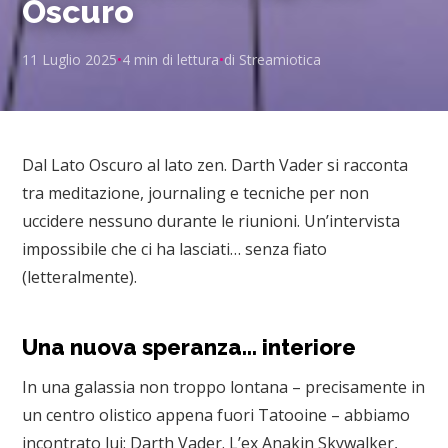
Oscuro
11 Luglio 2025
•
4 min di lettura
•
di Streamiotica
Dal Lato Oscuro al lato zen. Darth Vader si racconta
tra meditazione, journaling e tecniche per non
uccidere nessuno durante le riunioni. Un’intervista
impossibile che ci ha lasciati… senza fiato
(letteralmente).
Una nuova speranza… interiore
In una galassia non troppo lontana – precisamente in
un centro olistico appena fuori Tatooine – abbiamo
incontrato lui: Darth Vader. L’ex Anakin Skywalker,